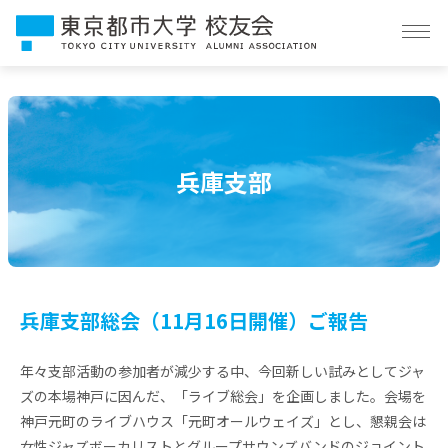
校友会とは
イベント情報
兵庫支部
団体概要
支部・学科同窓会
お知らせ
兵庫支部総会（11月16日開催）ご報告
会員向け情報
年々支部活動の参加者が減少する中、今回新しい試みとしてジャ
お問い合わせ
ズの本場神戸に因んだ、「ライブ総会」を企画しました。会場を
神戸元町のライブハウス「元町オールウェイズ」とし、懇親会は
女性ジャズボーカリストとグループサウンズバンドのジョイント